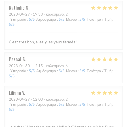
Nathalie
S
2023-04-29
- 19:30 - καλεσμένοι 2
Υπηρεσία
:
5
/5
Ατμόσφαιρα
:
5
/5
Μενού
:
5
/5
Ποιότητα / Τιμή
:
5
/5
C'est très bon, allez-y les yeux fermés !
Pascal
S
2023-04-30
- 12:15 - καλεσμένοι 6
Υπηρεσία
:
5
/5
Ατμόσφαιρα
:
5
/5
Μενού
:
5
/5
Ποιότητα / Τιμή
:
5
/5
Liliana
V
2023-04-29
- 12:00 - καλεσμένοι 2
Υπηρεσία
:
5
/5
Ατμόσφαιρα
:
5
/5
Μενού
:
5
/5
Ποιότητα / Τιμή
:
5
/5
Ja sicher. War schon einige Mali mit Gästen von mir bei Euch