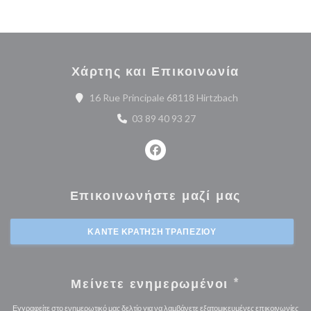
Χάρτης και Επικοινωνία
((ανοίγει σε νέο 
16 Rue Principale 68118 Hirtzbach
03 89 40 93 27
Facebook ((ανοίγει σε νέο παρά
Επικοινωνήστε μαζί μας
ΚΆΝΤΕ ΚΡΆΤΗΣΗ ΤΡΑΠΕΖΙΟΎ
Μείνετε ενημερωμένοι
*
Εγγραφείτε στο ενημερωτικό μας δελτίο για να λαμβάνετε εξατομικευμένες επικοινωνίες