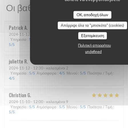
Οι βαθμολογίες πελατών μας
OK, αποδοχή όλων
Απόρριψε όλα τα "μπισκότα" (cookies)
Patrick
A
2024-11-12
- 12:30 - καλεσμένοι 4
Εξατομίκευση
Υπηρεσία
:
5
/5
Ατμόσφαιρα
:
4
/5
Μενού
:
5
/5
Ποιότητα / Τιμή
:
5
/5
Πολιτική απορρήτου
undefined
juliette
R
2024-11-12
- 12:30 - καλεσμένοι 2
Υπηρεσία
:
5
/5
Ατμόσφαιρα
:
4
/5
Μενού
:
5
/5
Ποιότητα / Τιμή
:
4
/5
Christian
G
2024-11-10
- 12:00 - καλεσμένοι 9
Υπηρεσία
:
5
/5
Ατμόσφαιρα
:
5
/5
Μενού
:
5
/5
Ποιότητα / Τιμή
:
5
/5