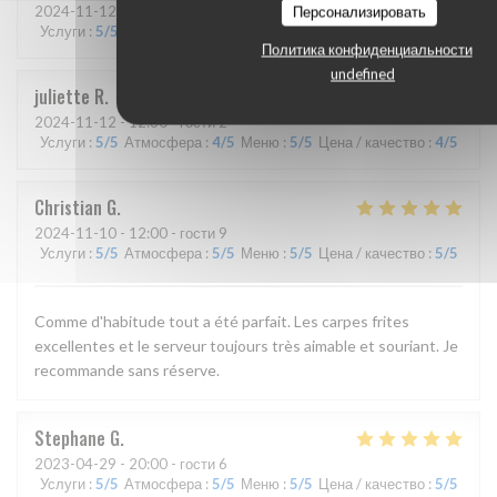
2024-11-12
- 12:30 - гости 4
Персонализировать
Услуги
:
5
/5
Атмосфера
:
4
/5
Меню
:
5
/5
Цена / качество
:
5
/5
Политика конфиденциальности
undefined
juliette
R
2024-11-12
- 12:30 - гости 2
Услуги
:
5
/5
Атмосфера
:
4
/5
Меню
:
5
/5
Цена / качество
:
4
/5
Christian
G
2024-11-10
- 12:00 - гости 9
Услуги
:
5
/5
Атмосфера
:
5
/5
Меню
:
5
/5
Цена / качество
:
5
/5
Comme d'habitude tout a été parfait. Les carpes frites
excellentes et le serveur toujours très aimable et souriant. Je
recommande sans réserve.
Stephane
G
2023-04-29
- 20:00 - гости 6
Услуги
:
5
/5
Атмосфера
:
5
/5
Меню
:
5
/5
Цена / качество
:
5
/5