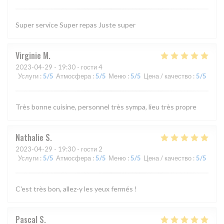
Super service Super repas Juste super
Virginie
M
2023-04-29
- 19:30 - гости 4
Услуги
:
5
/5
Атмосфера
:
5
/5
Меню
:
5
/5
Цена / качество
:
5
/5
Très bonne cuisine, personnel très sympa, lieu très propre
Nathalie
S
2023-04-29
- 19:30 - гости 2
Услуги
:
5
/5
Атмосфера
:
5
/5
Меню
:
5
/5
Цена / качество
:
5
/5
C'est très bon, allez-y les yeux fermés !
Pascal
S