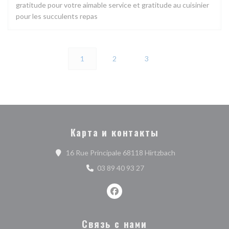
gratitude pour votre aimable service et gratitude au cuisinier
pour les succulents repas
1
2
3
Карта и контакты
((открывается в 
16 Rue Principale 68118 Hirtzbach
03 89 40 93 27
Facebook ((открывается в ново
Связь с нами