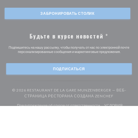
ЗАБРОНИРОВАТЬ СТОЛИК
Будьте в курсе новостей
*
Подпишитесь на нашу рассылку, чтобы получать от нас по электронной почте
персонализированные сообщения и маркетинговые предложения.
ПОДПИСАТЬСЯ
© 2026 RESTAURANT DE LA GARE MUNZENBERGER — ВЕБ-
((ОТКРЫВА
СТРАНИЦА РЕСТОРАНА СОЗДАНА
ZENCHEF
((открывается в новом
Предупреждение об отказе от ответственности
УСЛОВИЯ
((открывается в новом окне))
((открыв
ИСПОЛЬЗОВАНИЯ
Политика защиты персональных данных
((открывается в новом окне))
((открывается в новом 
Политика печенье
Доступность