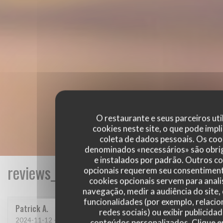
O restaurante e seus parceiros uti
cookies neste site, o que pode impli
coleta de dados pessoais. Os coo
denominados «necessários» são obri
e instalados por padrão. Outros c
reviews_from_our_clients_following_
opcionais requerem seu consentiment
cookies opcionais servem para anali
navegação, medir a audiência do site,
funcionalidades (por exemplo, relaci
Patrick
A
redes sociais) ou exibir publicida
2024-11-12
- 12:30 - guests 4
conteúdos personalizados. Clique 