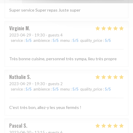
Super service Super repas Juste super
Virginie
M
2023-04-29
- 19:30 - guests 4
service
:
5
/5
ambience
:
5
/5
menu
:
5
/5
quality_price
:
5
/5
Très bonne cuisine, personnel très sympa, lieu très propre
Nathalie
S
2023-04-29
- 19:30 - guests 2
service
:
5
/5
ambience
:
5
/5
menu
:
5
/5
quality_price
:
5
/5
C'est très bon, allez-y les yeux fermés !
Pascal
S
2023-04-30
- 12:15 - guests 6