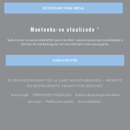
RESERVAR UMA MESA
Mantenha-se atualizado
*
Subscrever a nossa newsletter para receber comunicações personalizadas e
ofertas de marketing por correio eletrónico da nossa parte.
SUBSCREVER
© 2026 RESTAURANT DE LA GARE MUNZENBERGER — WEBSITE
((ABRE NUMA 
DO RESTAURANTE CRIADO POR
ZENCHEF
((abre numa nova janela))
((abre numa nova janela))
Aviso Legal
TERMOS DE UTILIZAÇÃO
Política de proteção de dados
((abre numa nova janela))
((abre numa nova janela))
((abre numa nova j
pessoais
Política de cookies
Acessibilidade