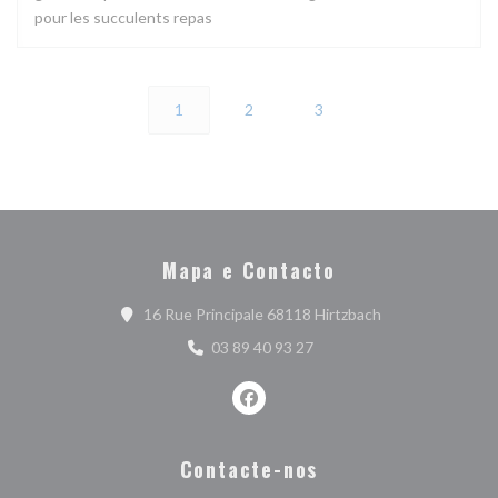
pour les succulents repas
1
2
3
Mapa e Contacto
((abre numa nova 
16 Rue Principale 68118 Hirtzbach
03 89 40 93 27
Facebook ((abre numa nova janel
Contacte-nos