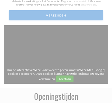
telefonische marketing via het Bel-me-niet Register:
bel-me-niet.nl
. Voor meer
informatie over hoe wij uw gegevens verwerken, zie ons
privacybeleid
.
Om de interactieve Waze-kaart weer te geven, moet u Waze Map (Google)
cookies accepteren. Deze cookies kunnen navigatie- en locatiegegevens
verzamelen.
Toestaan
Openingstijden