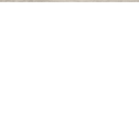
Restaurant de la gare
Munzenberger
花の村の中心部に位置し、ダイナミックなチームは、
快適な環境であなたを歓迎します。夏にはテラス。十
分な駐車場はキャンピングカーを歓迎します。私たち
の専門は、鯉を揚げています。私たちは、揚げ鯉の道
路のパートナー、シェフ連盟とザワークラウトの同胞
団のメンバーです。
営業時間