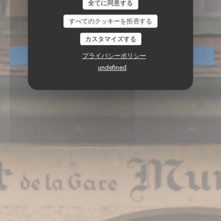
全てに同意する
RESTAURANT DE LA GARE M
レストラン
|
HIRTZBACH
すべてのクッキーを拒否する
カスタマイズする
プライバシーポリシー
予約
undefined