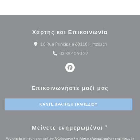
Χάρτης και Επικοινωνία
((ανοίγει σε νέο 
16 Rue Principale 68118 Hirtzbach
03 89 40 93 27
Facebook ((ανοίγει σε νέο παρά
Επικοινωνήστε μαζί μας
ΚΆΝΤΕ ΚΡΆΤΗΣΗ ΤΡΑΠΕΖΙΟΎ
Μείνετε ενημερωμένοι
*
Εγγραφείτε στο ενημερωτικό μας δελτίο για να λαμβάνετε εξατομικευμένες επικοινωνίες