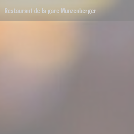
Πίνακας διαχείρισης "Μπισκότων" (Cookies)
Restaurant de la gare Munzenberger