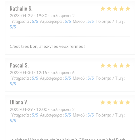
Nathalie
S
2023-04-29
- 19:30 - καλεσμένοι 2
Υπηρεσία
:
5
/5
Ατμόσφαιρα
:
5
/5
Μενού
:
5
/5
Ποιότητα / Τιμή
:
5
/5
C'est très bon, allez-y les yeux fermés !
Pascal
S
2023-04-30
- 12:15 - καλεσμένοι 6
Υπηρεσία
:
5
/5
Ατμόσφαιρα
:
5
/5
Μενού
:
5
/5
Ποιότητα / Τιμή
:
5
/5
Liliana
V
2023-04-29
- 12:00 - καλεσμένοι 2
Υπηρεσία
:
5
/5
Ατμόσφαιρα
:
5
/5
Μενού
:
5
/5
Ποιότητα / Τιμή
:
5
/5
Ja sicher. War schon einige Mali mit Gästen von mir bei Euch