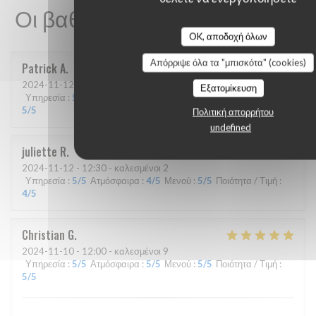
Οι βαθμολογίες πελατών μας
OK, αποδοχή όλων
Απόρριψε όλα τα "μπισκότα" (cookies)
Patrick
A
2024-11-12
- 12:30 - καλεσμένοι 4
Εξατομίκευση
Υπηρεσία
:
5
/5
Ατμόσφαιρα
:
4
/5
Μενού
:
5
/5
Ποιότητα / Τιμή
:
5
/5
Πολιτική απορρήτου
undefined
juliette
R
2024-11-12
- 12:30 - καλεσμένοι 2
Υπηρεσία
:
5
/5
Ατμόσφαιρα
:
4
/5
Μενού
:
5
/5
Ποιότητα / Τιμή
:
4
/5
Christian
G
2024-11-10
- 12:00 - καλεσμένοι 9
Υπηρεσία
:
5
/5
Ατμόσφαιρα
:
5
/5
Μενού
:
5
/5
Ποιότητα / Τιμή
:
5
/5