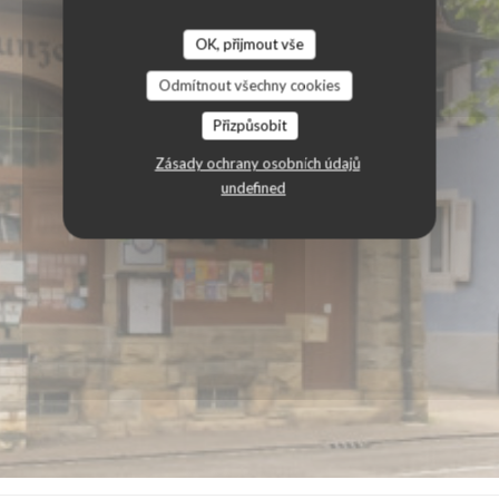
OK, přijmout vše
Odmítnout všechny cookies
Přizpůsobit
Zásady ochrany osobních údajů
undefined