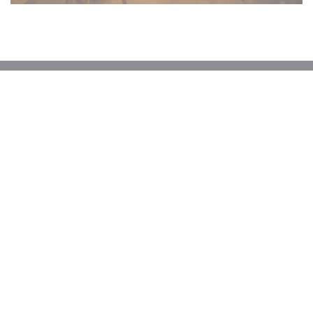
Mapa a kontakt
((otevře se v no
16 Rue Principale 68118 Hirtzbach
03 89 40 93 27
Facebook ((otevře se v novém ok
Kontaktujte nás
REZERVOVAT STŮL
Zůstaňte v obraze
*