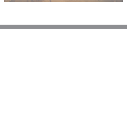
Mapa a kontakt
((otevře se v no
16 Rue Principale 68118 Hirtzbach
03 89 40 93 27
Facebook ((otevře se v novém ok
Kontaktujte nás
REZERVOVAT STŮL
Zůstaňte v obraze
*