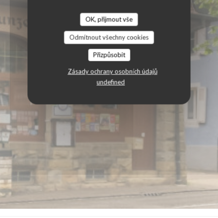
OK, přijmout vše
Odmítnout všechny cookies
Přizpůsobit
Zásady ochrany osobních údajů
undefined