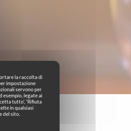
ortare la raccolta di
 per impostazione
pzionali servono per
ad esempio, legate ai
etta tutto', 'Rifiuta
elte in qualsiasi
 del sito.