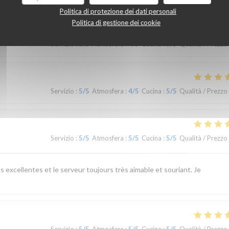
Politica di protezione dei dati personali
Politica di gestione dei cookie
Servizio
:
5
/5
Atmosfera
:
4
/5
Cucina
:
5
/5
Qualità / Prezzo
Servizio
:
5
/5
Atmosfera
:
4
/5
Cucina
:
5
/5
Qualità / Prezzo
Servizio
:
5
/5
Atmosfera
:
5
/5
Cucina
:
5
/5
Qualità / Prezzo
s excellentes et le serveur toujours très aimable et souriant. Je