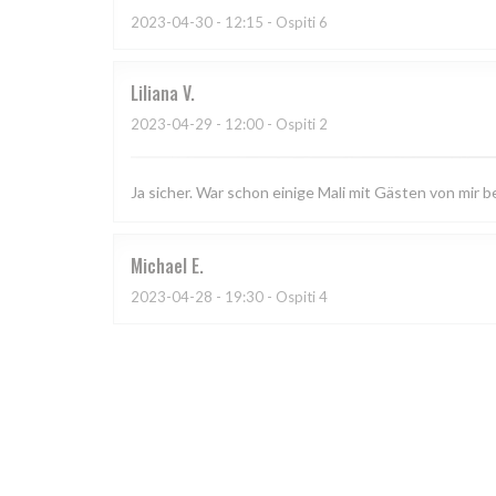
2023-04-30
- 12:15 - Ospiti 6
Liliana
V
2023-04-29
- 12:00 - Ospiti 2
Ja sicher. War schon einige Mali mit Gästen von mir b
Michael
E
2023-04-28
- 19:30 - Ospiti 4
Chantal
G
2023-04-29
- 11:45 - Ospiti 5
gratitude pour votre aimable service et gratitude au 