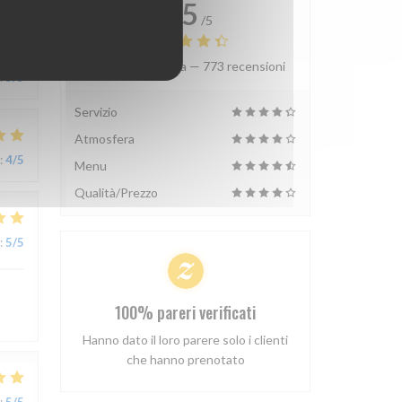
4.5
/5
Valutazione media —
773 recensioni
:
5
/5
Servizio
Atmosfera
:
4
/5
Menu
Qualità/Prezzo
:
5
/5
100% pareri verificati
Hanno dato il loro parere solo i clienti
che hanno prenotato