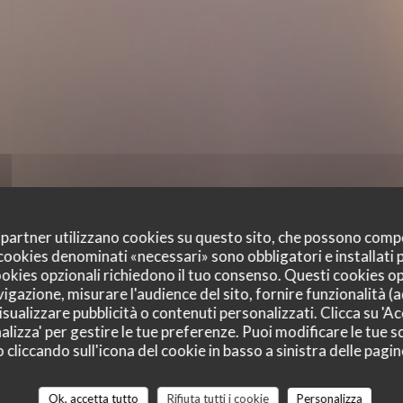
oi partner utilizzano cookies su questo sito, che possono comp
I cookies denominati «necessari» sono obbligatori e installati
cookies opzionali richiedono il tuo consenso. Questi cookies o
vigazione, misurare l'audience del sito, fornire funzionalità (
sualizzare pubblicità o contenuti personalizzati. Clicca su 'Acc
alizza' per gestire le tue preferenze. Puoi modificare le tue sc
liccando sull'icona del cookie in basso a sinistra delle pagine
i dei nostri clienti
Ok, accetta tutto
Rifiuta tutti i cookie
Personalizza