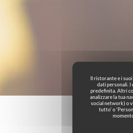
Il ristorante e i su
dati personali. 
predefinita. Altri 
analizzare la tua na
social network) o vi
tutto' o 'Person
momento c
I parer