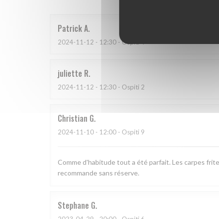
Patrick
A
2024-11-12
- 12:30 - Ospiti 4
juliette
R
2024-11-12
- 12:30 - Ospiti 2
Christian
G
2024-11-10
- 12:00 - Ospiti 9
Comme d'habitude tout a été parfait. Les carpes frite
recommande sans réserve.
Stephane
G