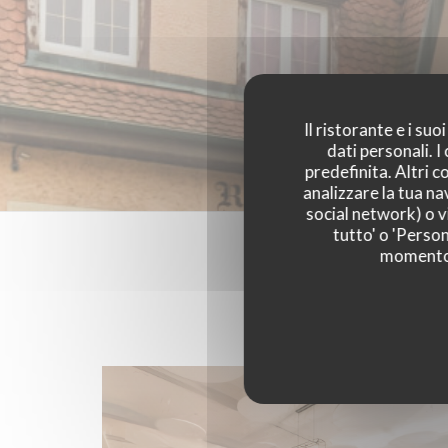
Il ristorante e i su
dati personali. 
predefinita. Altri 
analizzare la tua na
social network) o vi
tutto' o 'Person
momento c