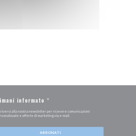
imani informato
*
criversi alla nostra newsletter per ricevere comunicazioni
rsonalizzate e offerte di marketing via e-mail.
ABBONATI