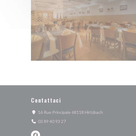
Contattaci
((apre una nuova f
16 Rue Principale 68118 Hirtzbach
03 89 40 93 27