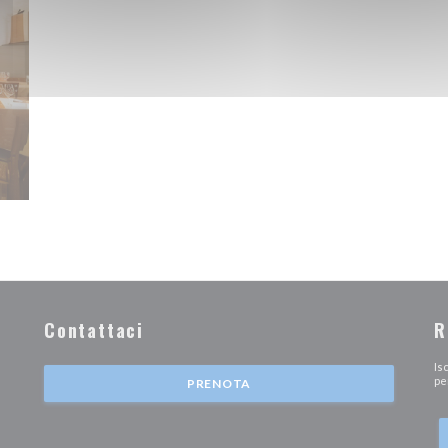
Contattaci
R
inestra))
Is
pe
PRENOTA