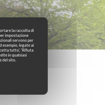
ortare la raccolta di
 per impostazione
pzionali servono per
ad esempio, legate ai
etta tutto', 'Rifiuta
elte in qualsiasi
 del sito.