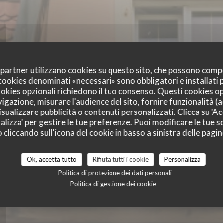
oi partner utilizzano cookies su questo sito, che possono comp
I cookies denominati «necessari» sono obbligatori e installati
cookies opzionali richiedono il tuo consenso. Questi cookies o
T DE LA GARE MU
vigazione, misurare l'audience del sito, fornire funzionalità (
sualizzare pubblicità o contenuti personalizzati. Clicca su 'Acc
LA GARE MUNZENBE
alizza' per gestire le tue preferenze. Puoi modificare le tue sc
liccando sull'icona del cookie in basso a sinistra delle pagine
RISTORANTE
|
HIRTZBACH
Ok, accetta tutto
Rifiuta tutti i cookie
Personalizza
Politica di protezione dei dati personali
PRENOTA
Politica di gestione dei cookie