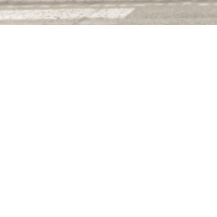
R
Situato al centro del vi
Ampio parcheggio ospi