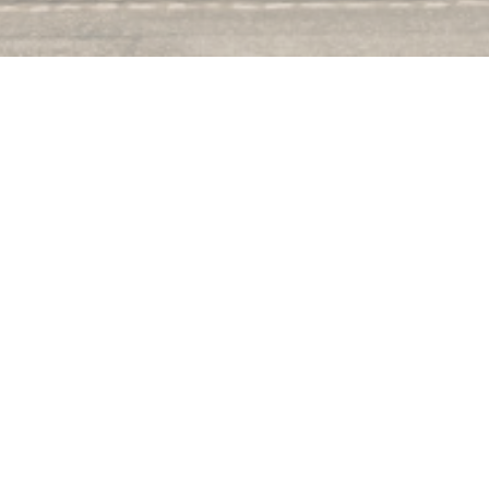
estaurant de la gare Munzenberg
llaggio fiorito, un team dinamico vi accoglierà in un ambiente piace
terà il camper. La nostra specialità è fritto carpe. Siamo partner 
Frite, la Federazione chef e membri della Confraternita di crauti.