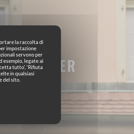
ortare la raccolta di
 per impostazione
pzionali servono per
NZENBERGER
ad esempio, legate ai
etta tutto', 'Rifiuta
RGER
elte in qualsiasi
 del sito.