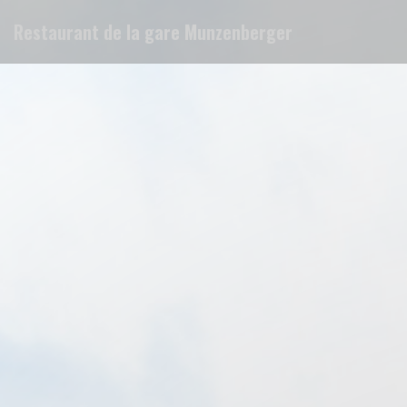
Personalizzazione delle tue scelte sui cookie
Restaurant de la gare Munzenberger