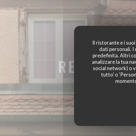
Il ristorante e i su
dati personali. 
predefinita. Altri 
RESTAURAN
analizzare la tua na
social network) o vi
RESTAURANT DE 
tutto' o 'Person
momento c