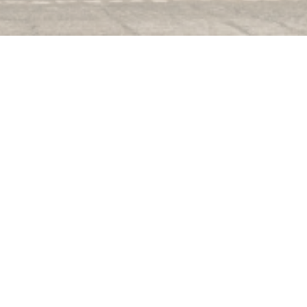
er
vole. Terrazza in estate.
della strada dal Carpe