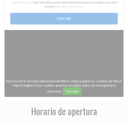
listarobinson.es
. Para más información sobre el tratamiento de sus datos, consulte
nuestra
política de privacidad
.
Para mostrar el mapa interactivo de Waze, debe aceptar las cookies de Waze
Map (Google). Estas cookies pueden recopilar datos de navegación y
ubicación.
Permitir
Horario de apertura