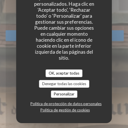
MUNZENBERGER
personalizados. Haga clic en
RESTAURANT DE LA GARE M
'Aceptar todo', 'Rechazar
RESTAURANTE
|
HIRTZBACH
todo' o 'Personalizar' para
gestionar sus preferencias.
Puede cambiar sus opciones
en cualquier momento
RESERVAR UNA MESA
haciendo clic en el icono de
cookie en la parte inferior
izquierda de las páginas del
sitio.
OK, aceptar todas
Denegar todas las cookies
Personalizar
Política de protección de datos personales
Política de gestión de cookies