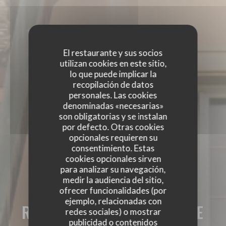
El restaurante y sus socios
utilizan cookies en este sitio,
lo que puede implicar la
recopilación de datos
personales. Las cookies
denominadas «necesarias»
son obligatorias y se instalan
por defecto. Otras cookies
opcionales requieren su
consentimiento. Estas
cookies opcionales sirven
para analizar su navegación,
medir la audiencia del sitio,
ofrecer funcionalidades (por
ejemplo, relacionadas con
RESTAURANT DE LA GARE
redes sociales) o mostrar
publicidad o contenidos